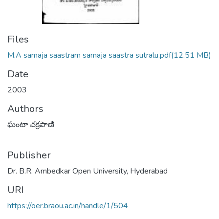
Files
M.A samaja saastram samaja saastra sutralu.pdf
(12.51 MB)
Date
2003
Authors
ఘంటా చక్రపాణి
Publisher
Dr. B.R. Ambedkar Open University, Hyderabad
URI
https://oer.braou.ac.in/handle/1/504