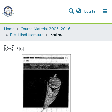
(current)
Log In
Communities & Collections
All of DSpace
Statistics
Home
Course Material 2003-2016
B.A. Hindi literature
हिन्दी गद्य
हिन्दी गद्य