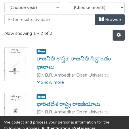
Browse
Now showing
1 - 2 of 2
Item
రాజనీతి శాస్త్రం: రాజనీతి సిద్ధాంతం -
భావాలు
(
Dr. B.R. Ambedkar Open University,
Hyderabad,
2004
)
సత్యనారాయణరావు, ఎం.
Show more
ఎడిటర్:- ప్రసన్నకుమార్, ఎ.
Item
భారతదేశ రాష్ట్ర రాజకీయాలు
(
Dr. B.R. Ambedkar Open University,
Hyderabad,
2004
)
సత్యనారాయణ, వి.
;
Show more
We collect and process your personal information for the
నారాయణరావు, కె.వి.
following purposes:
Authentication, Preferences,