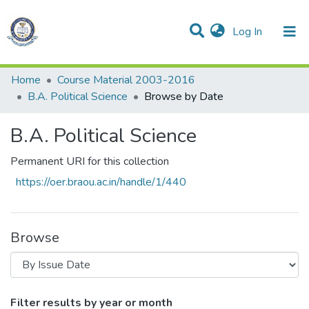
(current)
Log In
Communities & Collections
All of DSpace
Home
Course Material 2003-2016
B.A. Political Science
Browse by Date
B.A. Political Science
Permanent URI for this collection
https://oer.braou.ac.in/handle/1/440
Browse
Browsing B.A. Political Science by Issue 
Filter results by year or month