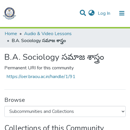
(current)
Log In
Communities & Collections
All of DSpace
Statistics
Home
Audio & Video Lessons
B.A. Sociology సమాజ శాస్త్రం
B.A. Sociology సమాజ శాస్త్రం
Permanent URI for this community
https://oer.braou.ac.in/handle/1/91
Browse
Collections of this Community