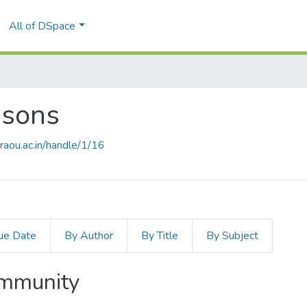
All of DSpace
ssons
braou.ac.in/handle/1/16
ue Date
By Author
By Title
By Subject
ommunity