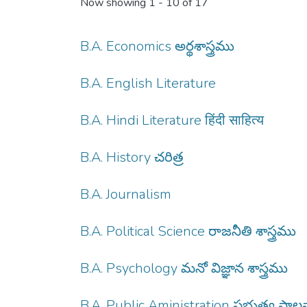
Now showing
1 - 10 of 17
B.A. Economics అర్థశాస్త్రము
B.A. English Literature
B.A. Hindi Literature हिंदी साहित्य
B.A. History చరిత్ర
B.A. Journalism
B.A. Political Science రాజనీతి శాస్త్రము
B.A. Psychology మనో విజ్ఞాన శాస్త్రము
B.A. Public Aministration ప్రభుత్వ పాలనా 